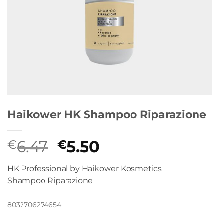
Haikower HK Shampoo Riparazione
Il
Il
6.47
5.50
€
€
prezzo
prezzo
HK Professional by Haikower Kosmetics
originale
attuale
Shampoo Riparazione
era:
è:
€6.47.
€5.50.
8032706274654