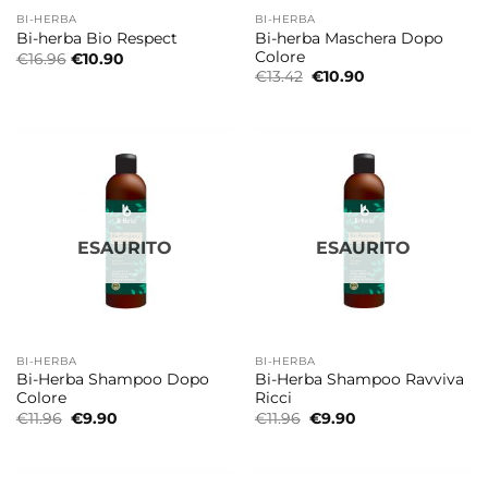
BI-HERBA
BI-HERBA
Bi-herba Maschera Dopo
Bi-herba Bio Respect
Colore
€
16.96
€
10.90
Il
Il
€
13.42
€
10.90
prezzo
prezzo
originale
attuale
era:
è:
€13.42.
€10.90.
ESAURITO
ESAURITO
BI-HERBA
BI-HERBA
Bi-Herba Shampoo Dopo
Bi-Herba Shampoo Ravviva
Colore
Ricci
Il
Il
Il
Il
€
11.96
€
9.90
€
11.96
€
9.90
prezzo
prezzo
prezzo
prezzo
originale
attuale
originale
attuale
era:
è:
era:
è:
€11.96.
€9.90.
€11.96.
€9.90.