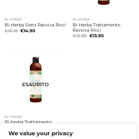
BI-HERBA
BI-HERBA
Bi-Herba Trattamento
Bi-Herba Siero Ravviva Ricci
Ravviva Ricci
Il
Il
€
18.18
€
14.90
prezzo
prezzo
Il
Il
€
16.96
€
13.90
originale
attuale
prezzo
prezzo
era:
è:
originale
attuale
€18.18.
€14.90.
era:
è:
€16.96.
€13.90.
ESAURITO
BI-HERBA
Bi-herba Trattamento
Ristrutturante
We value your privacy
Il
Il
€
13.42
€
10.90
prezzo
prezzo