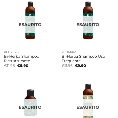
ESAURITO
ESAURITO
BI-HERBA
BI-HERBA
Bi-Herba Shampoo
Bi-Herba Shampoo Uso
Ristrutturante
Frequente
Il
Il
Il
Il
€
11.96
€
9.90
€
11.96
€
9.90
prezzo
prezzo
prezzo
prezzo
originale
attuale
originale
attuale
era:
è:
era:
è:
€11.96.
€9.90.
€11.96.
€9.90.
ESAURITO
ESAURITO