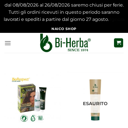
dal 08/08/2026 al 26/08/2026 saremo chiusi per ferie.
Tutti gli ordini ricevuti in questo periodo saranno
lavorati e spediti a partire dal giorno 27 agosto.
Ignora
Salta
NAICO SHOP
ai
contenuti
ESAURITO