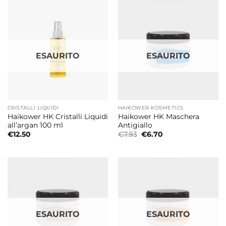
ESAURITO
ESAURITO
CRISTALLI LIQUIDI
HAIKOWER KOSMETICS
Haikower HK Cristalli Liquidi
Haikower HK Maschera
all’argan 100 ml
Antigiallo
Il
Il
€
12.50
€
7.93
€
6.70
prezzo
prezzo
originale
attuale
era:
è:
€7.93.
€6.70.
ESAURITO
ESAURITO