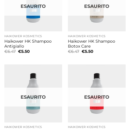
ESAURITO
ESAURITO
HAIKOWER KOSMETICS
HAIKOWER KOSMETICS
Haikower HK Shampoo
Haikower HK Shampoo
Antigiallo
Botox Care
Il
Il
Il
Il
€
6.47
€
5.50
€
6.47
€
5.50
prezzo
prezzo
prezzo
prezzo
originale
attuale
originale
attuale
era:
è:
era:
è:
€6.47.
€5.50.
€6.47.
€5.50.
ESAURITO
ESAURITO
HAIKOWER KOSMETICS
HAIKOWER KOSMETICS