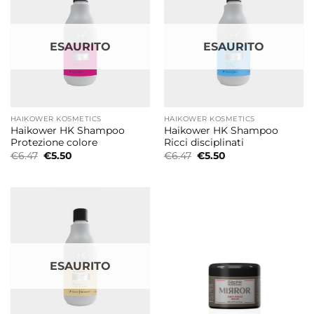
ESAURITO
ESAURITO
HAIKOWER KOSMETICS
HAIKOWER KOSMETICS
Haikower HK Shampoo
Haikower HK Shampoo
Protezione colore
Ricci disciplinati
Il
Il
Il
Il
€
6.47
€
5.50
€
6.47
€
5.50
prezzo
prezzo
prezzo
prezzo
originale
attuale
originale
attuale
era:
è:
era:
è:
€6.47.
€5.50.
€6.47.
€5.50.
ESAURITO