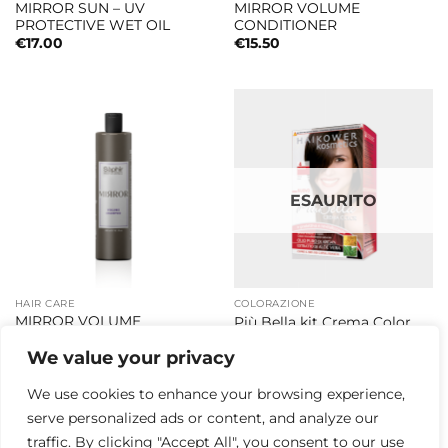
MIRROR SUN – UV
MIRROR VOLUME
PROTECTIVE WET OIL
CONDITIONER
€
17.00
€
15.50
ESAURITO
HAIR CARE
COLORAZIONE
MIRROR VOLUME
Più Bella kit Crema Color
SHAMPOO
€
4.50
We value your privacy
€
15.50
We use cookies to enhance your browsing experience,
serve personalized ads or content, and analyze our
traffic. By clicking "Accept All", you consent to our use