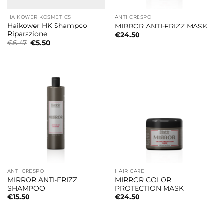
HAIKOWER KOSMETICS
ANTI CRESPO
Haikower HK Shampoo
MIRROR ANTI-FRIZZ MASK
Riparazione
€
24.50
Il
Il
€
6.47
€
5.50
prezzo
prezzo
originale
attuale
era:
è:
€6.47.
€5.50.
ANTI CRESPO
HAIR CARE
MIRROR ANTI-FRIZZ
MIRROR COLOR
SHAMPOO
PROTECTION MASK
€
15.50
€
24.50