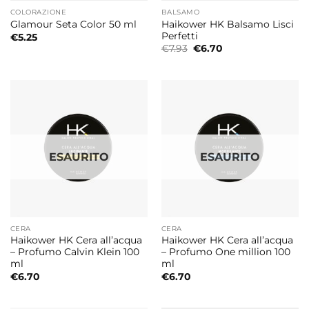
COLORAZIONE
BALSAMO
Haikower HK Balsamo Lisci
Glamour Seta Color 50 ml
Perfetti
€
5.25
Il
Il
€
7.93
€
6.70
prezzo
prezzo
originale
attuale
era:
è:
€7.93.
€6.70.
ESAURITO
ESAURITO
CERA
CERA
Haikower HK Cera all’acqua
Haikower HK Cera all’acqua
– Profumo Calvin Klein 100
– Profumo One million 100
ml
ml
€
6.70
€
6.70