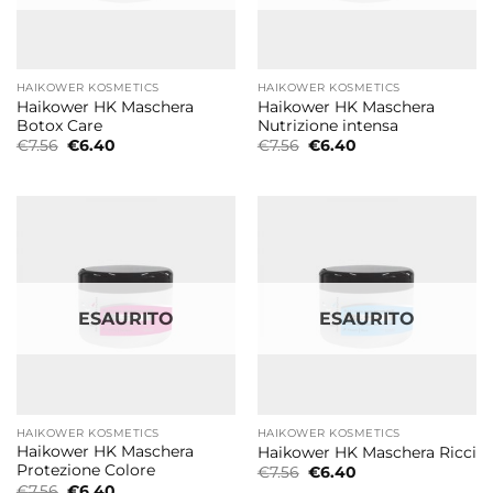
HAIKOWER KOSMETICS
HAIKOWER KOSMETICS
Haikower HK Maschera
Haikower HK Maschera
Botox Care
Nutrizione intensa
Il
Il
Il
Il
€
7.56
€
6.40
€
7.56
€
6.40
prezzo
prezzo
prezzo
prezzo
originale
attuale
originale
attuale
era:
è:
era:
è:
€7.56.
€6.40.
€7.56.
€6.40.
ESAURITO
ESAURITO
HAIKOWER KOSMETICS
HAIKOWER KOSMETICS
Haikower HK Maschera
Haikower HK Maschera Ricci
Protezione Colore
Il
Il
€
7.56
€
6.40
prezzo
prezzo
Il
Il
€
7.56
€
6.40